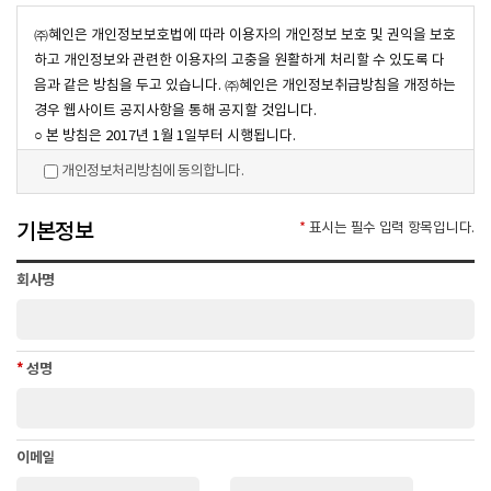
㈜혜인은 개인정보보호법에 따라 이용자의 개인정보 보호 및 권익을 보호
하고 개인정보와 관련한 이용자의 고충을 원활하게 처리할 수 있도록 다
음과 같은 방침을 두고 있습니다. ㈜혜인은 개인정보취급방침을 개정하는
경우 웹사이트 공지사항을 통해 공지할 것입니다.
○ 본 방침은 2017년 1월 1일부터 시행됩니다.
개인정보처리방침에 동의합니다.
1. 수집하는 개인정보 항목 및 방법
① ㈜혜인은 다음의 개인정보 항목을 다음의 방법으로 수집하고 있습니
기본정보
*
표시는 필수 입력 항목입니다.
다.
- 개인정보 항목 : 이름, 회사명, 비밀번호, 휴대전화번호, 이메일, 자택주
회사명
소, 자택전화번호
- 개인정보 수집 방법 : 홈페이지(온라인개선실, 채용공고, 온라인문의)
2. 개인정보 수집 및 이용 목적
*
성명
① ㈜혜인은 개인정보를 다음의 목적을 위해 활용합니다. 수집한 개인정
보는 다음의 목적 이외의 용도로는 사용되지 않으며 이용 목적이 변경될
시에는 사전동의를 구할 예정입니다.
이메일
- 구매 상담 및 문의 답변을 위한 개인정보 습득
- 접속 빈도 파악 또는 회원의 서비스 이용에 대한 통계